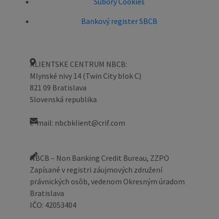
Súbory Cookies
Bankový register SBCB
KLIENTSKE CENTRUM NBCB:
Mlynské nivy 14 (Twin City blok C)
821 09 Bratislava
Slovenská republika
e-mail: nbcbklient@crif.com
NBCB – Non Banking Credit Bureau, ZZPO
Zapísané v registri záujmových združení
právnických osôb, vedenom Okresným úradom
Bratislava
IČO: 42053404