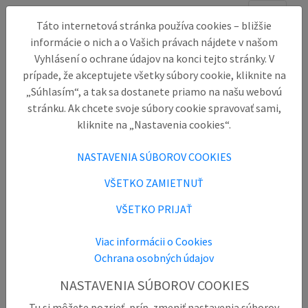
Táto internetová stránka používa cookies – bližšie
informácie o nich a o Vašich právach nájdete v našom
Klientske centrum
Vyhlásení o ochrane údajov na konci tejto stránky. V
Všetky služby nebankového registra vybavíte aj osobne
prípade, že akceptujete všetky súbory cookie, kliknite na
v Klientskom centre. Naši operátori vám ochotne vysvetlia
„Súhlasím“, a tak sa dostanete priamo na našu webovú
všetko potrebné a dôležité.
stránku. Ak chcete svoje súbory cookie spravovať sami,
kliknite na „Nastavenia cookies“.
V Klientskom centre spoločnosti CRIF vyriešime vaše
požiadavky týkajúce sa Nebankového registra
NASTAVENIA SÚBOROV COOKIES
klientskych informácií na počkanie.Naši operátori vám
ochotne pomôžu a poradia so všetkými nejasnosťami
VŠETKO ZAMIETNUŤ
súvisiacimi so
získaním výpisu z registra
. V Klientskom
VŠETKO PRIJAŤ
centre sú záujemcom poskytnuté informácie podľa
požiadaviek Zákona o ochrane osobných údajov.
Viac informácii o Cookies
Klientske centrum tiež slúži ako miesto pre
podávanie
Ochrana osobných údajov
žiadostí klientov o informácie
o tom, aké údaje o nich
spracováva NBCB. Klienti tu tiež môžu podávať
sťažnosti
NASTAVENIA SÚBOROV COOKIES
v súvislosti s údajnými nepravdivými alebo nepresnými
Tu si môžete pozrieť, príp. zmeniť nastavenia súborov